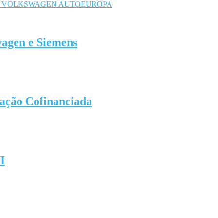
wagen e Siemens
ção Cofinanciada
I