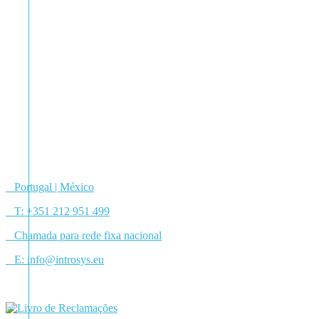
Portugal | México
T:
+351 212 951 499
Chamada para rede fixa nacional
E:
info@introsys.eu
Facebook
Linkedin