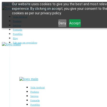
Skip to the content
Our website uses cookies to give you the best and most relev
experience. By clicking on accept, you give your consent to th
cookies as per our privacy policy.
Visão Artificial
Produtos
Deny
Accept
Serviços
Formação
Portefólio
Blog
Fale com um especialista
Visão Artificial
Produtos
Serviços
Formação
Portefólio