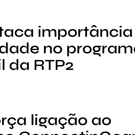
taca importância
lidade no progra
il da RTP2
rça ligação ao