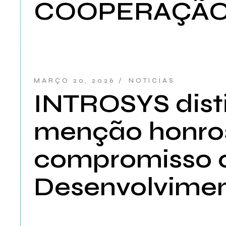
COOPERAÇÃO
MARÇO 20, 2026
NOTICIAS
INTROSYS dist
menção honro
compromisso c
Desenvolvimen