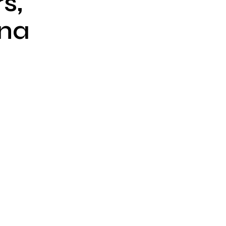
s,
 na