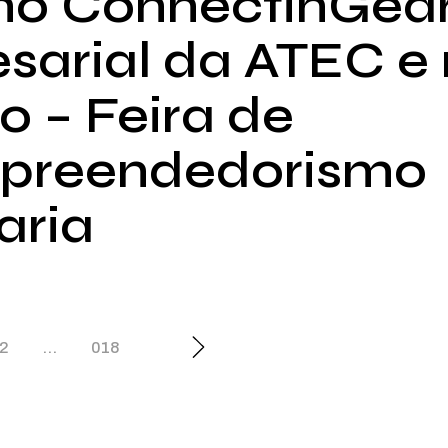
 no ConnectinGear
sarial da ATEC e
o – Feira de
preendedorismo
aria
ginação
2
…
018
s