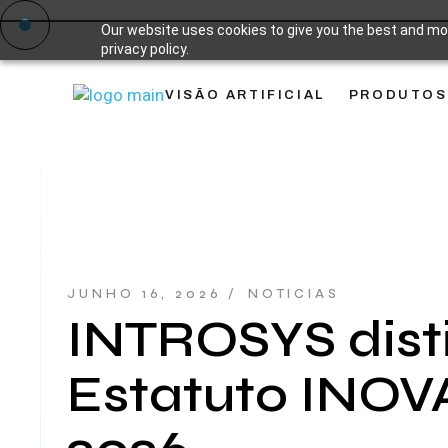
Skip
Our website uses cookies to give you the best and mos
to
privacy policy.
the
content
VISÃO ARTIFICIAL
PRODUTOS
JUNHO 16, 2026
NOTICIAS
INTROSYS dist
Estatuto INO