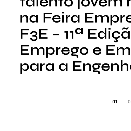
talento jovem
na Feira Empre
F3E – 11ª Ediçã
Emprego e Em
para a Engenh
Pa
01
0
do