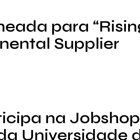
eada para “Risin
inental Supplier
icipa na Jobsho
da Universidade 