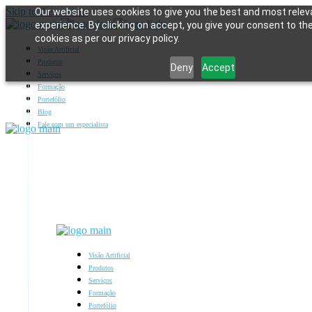
Skip to the content
Our website uses cookies to give you the best and most relev
experience. By clicking on accept, you give your consent to th
cookies as per our privacy policy.
Visão Artificial
Produtos
Deny
Accept
Serviços
Formação
Portefólio
Blog
Fale com um especialista
Visão Artificial
Produtos
Serviços
Formação
Portefólio