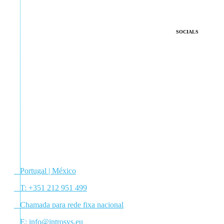
SOCIALS
Portugal | México
T:
+351 212 951 499
Chamada para rede fixa nacional
E:
info@introsys.eu