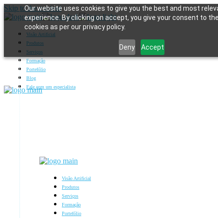
Skip to the content
Our website uses cookies to give you the best and most relev
experience. By clicking on accept, you give your consent to th
cookies as per our privacy policy.
Visão Artificial
Produtos
Deny
Accept
Serviços
Formação
Portefólio
Blog
Fale com um especialista
Visão Artificial
Produtos
Serviços
Formação
Portefólio