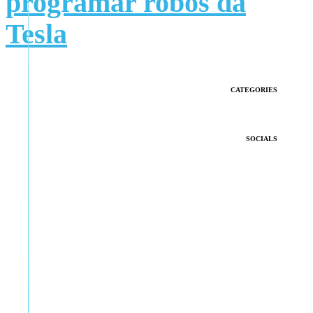
programar robôs da
Tesla
CATEGORIES
SOCIALS