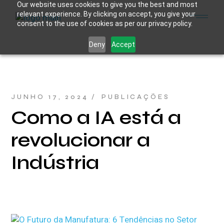
Skip
Our website uses cookies to give you the best and most
to
relevant experience. By clicking on accept, you give your
the
consent to the use of cookies as per our privacy policy.
content
Deny
Accept
JUNHO 17, 2024
PUBLICAÇÕES
Como a IA está a
revolucionar a
Indústria