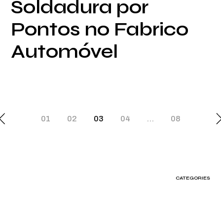
Soldadura por
Pontos no Fabrico
Automóvel
Paginação
01
02
03
04
…
08
dos
conteúdos
CATEGORIES