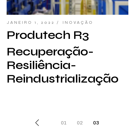
JANEIRO 1, 2022
INOVAÇÃO
Produtech R3
Recuperação-
Resiliência-
Reindustrialização
Paginação
01
02
03